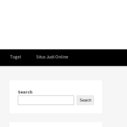
Togel
Situs Judi Online
Search
Search