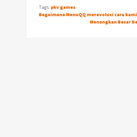
Tags:
pkv games
Post
Bagaimana MenuQQ merevolusi cara ka
Menangkan Besar De
navigation