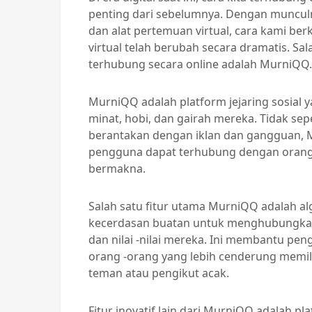
penting dari sebelumnya. Dengan munculny
dan alat pertemuan virtual, cara kami 
virtual telah berubah secara dramatis. Sa
terhubung secara online adalah MurniQQ.
MurniQQ adalah platform jejaring sosial
minat, hobi, dan gairah mereka. Tidak sepe
berantakan dengan iklan dan gangguan, 
pengguna dapat terhubung dengan orang 
bermakna.
Salah satu fitur utama MurniQQ adalah 
kecerdasan buatan untuk menghubungkan
dan nilai -nilai mereka. Ini membantu 
orang -orang yang lebih cenderung memil
teman atau pengikut acak.
Fitur inovatif lain dari MurniQQ adalah 