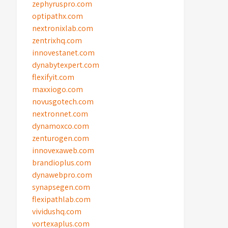
zephyruspro.com
optipathx.com
nextronixlab.com
zentrixhq.com
innovestanet.com
dynabytexpert.com
flexifyit.com
maxxiogo.com
novusgotech.com
nextronnet.com
dynamoxco.com
zenturogen.com
innovexaweb.com
brandioplus.com
dynawebpro.com
synapsegen.com
flexipathlab.com
vividushq.com
vortexaplus.com