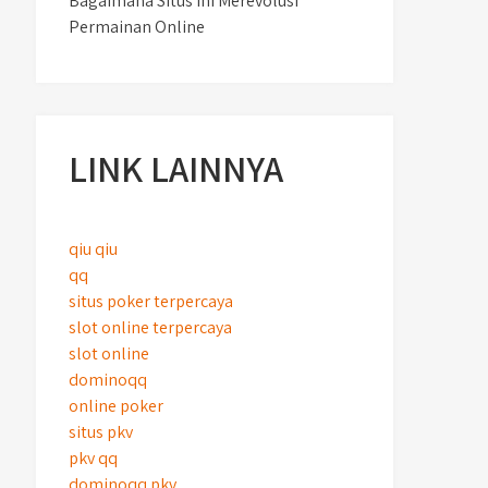
Bagaimana Situs Ini Merevolusi
Permainan Online
LINK LAINNYA
qiu qiu
qq
situs poker terpercaya
slot online terpercaya
slot online
dominoqq
online poker
situs pkv
pkv qq
dominoqq pkv