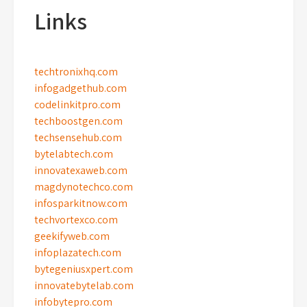
Links
techtronixhq.com
infogadgethub.com
codelinkitpro.com
techboostgen.com
techsensehub.com
bytelabtech.com
innovatexaweb.com
magdynotechco.com
infosparkitnow.com
techvortexco.com
geekifyweb.com
infoplazatech.com
bytegeniusxpert.com
innovatebytelab.com
infobytepro.com