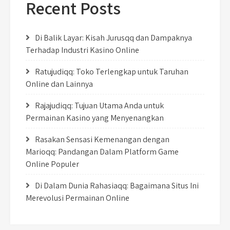
Recent Posts
Di Balik Layar: Kisah Jurusqq dan Dampaknya
Terhadap Industri Kasino Online
Ratujudiqq: Toko Terlengkap untuk Taruhan
Online dan Lainnya
Rajajudiqq: Tujuan Utama Anda untuk
Permainan Kasino yang Menyenangkan
Rasakan Sensasi Kemenangan dengan
Marioqq: Pandangan Dalam Platform Game
Online Populer
Di Dalam Dunia Rahasiaqq: Bagaimana Situs Ini
Merevolusi Permainan Online