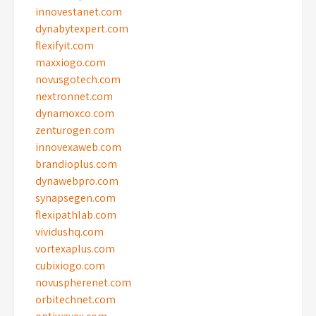
innovestanet.com
dynabytexpert.com
flexifyit.com
maxxiogo.com
novusgotech.com
nextronnet.com
dynamoxco.com
zenturogen.com
innovexaweb.com
brandioplus.com
dynawebpro.com
synapsegen.com
flexipathlab.com
vividushq.com
vortexaplus.com
cubixiogo.com
novuspherenet.com
orbitechnet.com