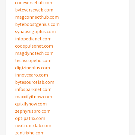
codeversehub.com
byteverseweb.com
magconnecthub.com
byteboostgenius.com
synapsegoplus.com
infopedianet.com
codepulsenet.com
magdynotech.com
techscopehq.com
digizineplus.com
innovexaro.com
bytesourcelab.com
infosparknet.com
maxxifyitnow.com
quixifynow.com
zephyruspro.com
optipathx.com
nextronixlab.com
zentrixhq.com