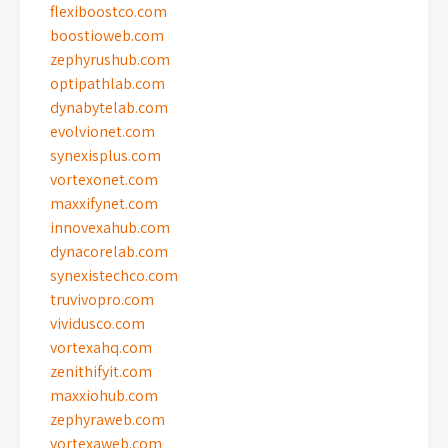
flexiboostco.com
boostioweb.com
zephyrushub.com
optipathlab.com
dynabytelab.com
evolvionet.com
synexisplus.com
vortexonet.com
maxxifynet.com
innovexahub.com
dynacorelab.com
synexistechco.com
truvivopro.com
vividusco.com
vortexahq.com
zenithifyit.com
maxxiohub.com
zephyraweb.com
vortexaweb.com