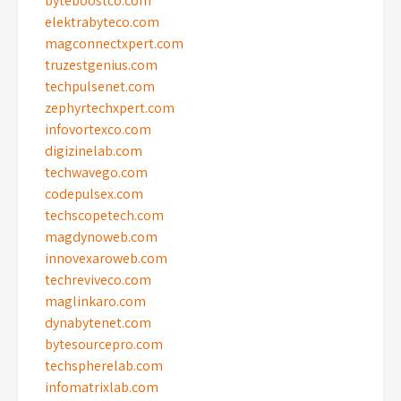
byteboostco.com
elektrabyteco.com
magconnectxpert.com
truzestgenius.com
techpulsenet.com
zephyrtechxpert.com
infovortexco.com
digizinelab.com
techwavego.com
codepulsex.com
techscopetech.com
magdynoweb.com
innovexaroweb.com
techreviveco.com
maglinkaro.com
dynabytenet.com
bytesourcepro.com
techspherelab.com
infomatrixlab.com