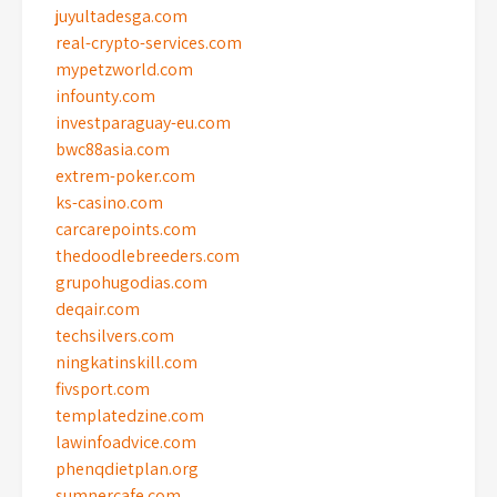
juyultadesga.com
real-crypto-services.com
mypetzworld.com
infounty.com
investparaguay-eu.com
bwc88asia.com
extrem-poker.com
ks-casino.com
carcarepoints.com
thedoodlebreeders.com
grupohugodias.com
deqair.com
techsilvers.com
ningkatinskill.com
fivsport.com
templatedzine.com
lawinfoadvice.com
phenqdietplan.org
sumnercafe.com