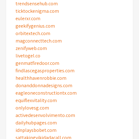
trendsensehub.com
ticktockenigma.com
eulerxr.com
geekifygenius.com
orbitextech.com
magconnecttech.com
zenifyweb.com
livetogel.co
genmatfiredoor.com
findlascegasproperties.com
healthhavenrobbie.com
donanddonnadesigns.com
eagleoneconstructiontx.com
equiflexvitality.com
onlylovesg.com
activedesenvolvimento.com
dailyhubpages.com
idnplaysbobet.com
sattakingvikidadacall.com