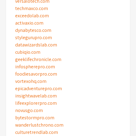
versalotech.com
techmaxco.com
exceedolab.com
activaxio.com
dynabytesco.com
stylegurupro.com
datawizardslab.com
cubiqio.com
geeklifechronicle.com
infospherepro.com
foodiesavorpro.com
vortexohq.com
epicadventurepro.com
insightwavelab.com
lifeexplorerpro.com
novusgo.com
bytestormpro.com
wanderlustchrono.com
culturetrendlab.com