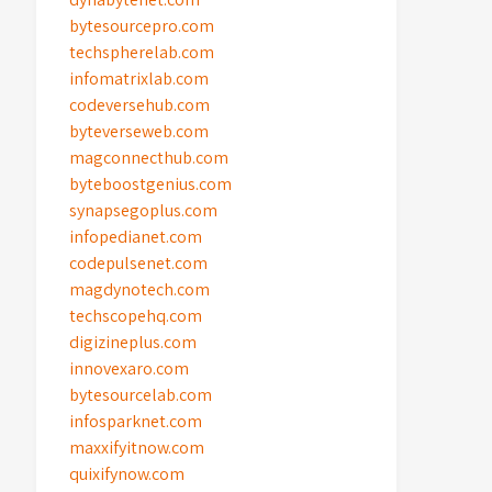
bytesourcepro.com
techspherelab.com
infomatrixlab.com
codeversehub.com
byteverseweb.com
magconnecthub.com
byteboostgenius.com
synapsegoplus.com
infopedianet.com
codepulsenet.com
magdynotech.com
techscopehq.com
digizineplus.com
innovexaro.com
bytesourcelab.com
infosparknet.com
maxxifyitnow.com
quixifynow.com