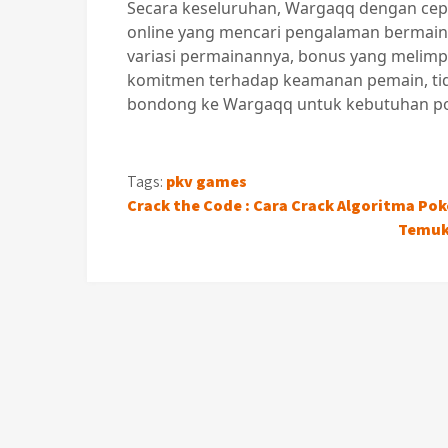
Secara keseluruhan, Wargaqq dengan cepa
online yang mencari pengalaman bermai
variasi permainannya, bonus yang melim
komitmen terhadap keamanan pemain, ti
bondong ke Wargaqq untuk kebutuhan po
Tags:
pkv games
Post
Crack the Code : Cara Crack Algoritma Po
Temuk
navigation