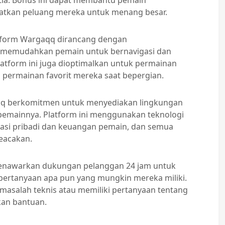
ia. Bonus ini dapat membantu pemain
tkan peluang mereka untuk menang besar.
tform Wargaqq dirancang dengan
memudahkan pemain untuk bernavigasi dan
tform ini juga dioptimalkan untuk permainan
permainan favorit mereka saat bepergian.
aqq berkomitmen untuk menyediakan lingkungan
pemainnya. Platform ini menggunakan teknologi
masi pribadi dan keuangan pemain, dan semua
eacakan.
enawarkan dukungan pelanggan 24 jam untuk
ertanyaan apa pun yang mungkin mereka miliki.
masalah teknis atau memiliki pertanyaan tentang
kan bantuan.