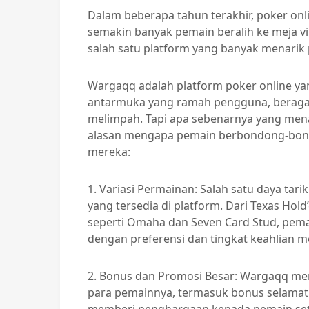
Dalam beberapa tahun terakhir, poker onl
semakin banyak pemain beralih ke meja v
salah satu platform yang banyak menarik
Wargaqq adalah platform poker online ya
antarmuka yang ramah pengguna, beraga
melimpah. Tapi apa sebenarnya yang men
alasan mengapa pemain berbondong-bond
mereka:
1. Variasi Permainan: Salah satu daya tar
yang tersedia di platform. Dari Texas Hold
seperti Omaha dan Seven Card Stud, pem
dengan preferensi dan tingkat keahlian m
2. Bonus dan Promosi Besar: Wargaqq m
para pemainnya, termasuk bonus selamat 