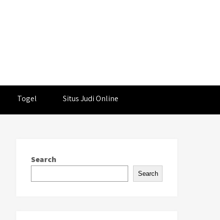
Togel
Situs Judi Online
Search
Search