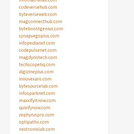
codeversehub.com
byteverseweb.com
magconnecthub.com
byteboostgenius.com
synapsegoplus.com
infopedianet.com
codepulsenet.com
magdynotech.com
techscopehq.com
digizineplus.com
innovexaro.com
bytesourcelab.com
infosparknet.com
maxxifyitnow.com
quixifynow.com
zephyruspro.com
optipathx.com
nextronixlab.com