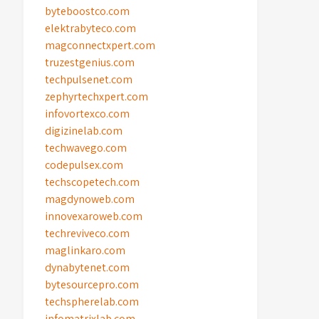
byteboostco.com
elektrabyteco.com
magconnectxpert.com
truzestgenius.com
techpulsenet.com
zephyrtechxpert.com
infovortexco.com
digizinelab.com
techwavego.com
codepulsex.com
techscopetech.com
magdynoweb.com
innovexaroweb.com
techreviveco.com
maglinkaro.com
dynabytenet.com
bytesourcepro.com
techspherelab.com
infomatrixlab.com