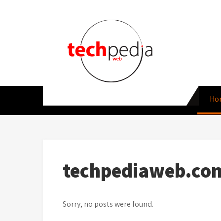
Skip
to
content
Slot Gacor
Mainkan slot gacor dengan
Ho
deposit pulsa untuk akses mudah
dengan Deposit
dan menyenangkan. Nikmati
Pulsa: Akses
permainan slot dengan transaksi
yang cepat dan peluang menang
Mudah dan
besar.
techpediaweb.co
Menyenangkan
Sorry, no posts were found.