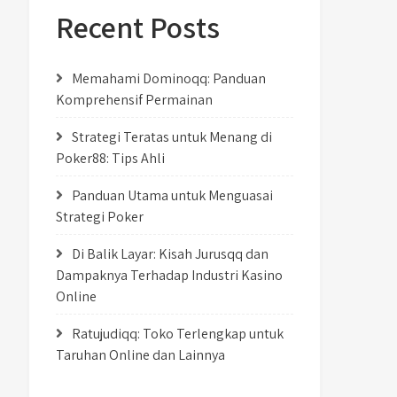
Recent Posts
Memahami Dominoqq: Panduan
Komprehensif Permainan
Strategi Teratas untuk Menang di
Poker88: Tips Ahli
Panduan Utama untuk Menguasai
Strategi Poker
Di Balik Layar: Kisah Jurusqq dan
Dampaknya Terhadap Industri Kasino
Online
Ratujudiqq: Toko Terlengkap untuk
Taruhan Online dan Lainnya